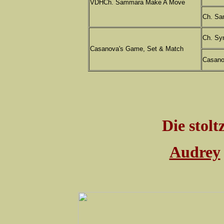
VDHCh. Sammara Make A Move
Ch. Sa
Ch. Sy
Casanova's Game, Set & Match
Casano
Die stolt
Audrey