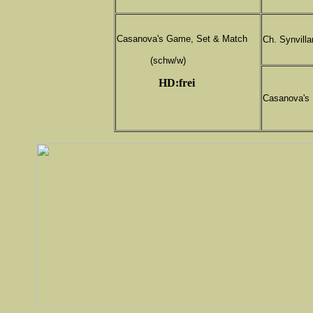
Casanova's Game, Set & Match
Ch. Synvill
(schw/w)
HD:frei
Casanova's