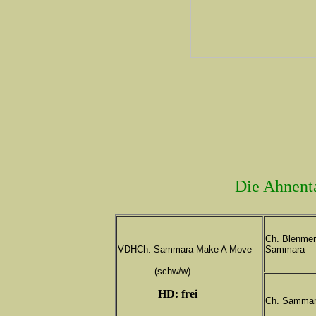
Die Ahnent
Ch. Blenme
VDHCh. Sammara Make A Move
Sammara
(schw/w)
HD: frei
Ch. Sammar