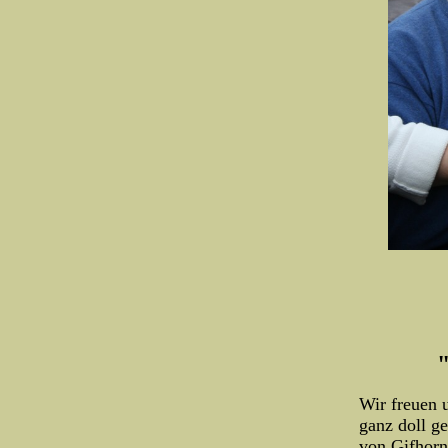
"Footl
Wir freuen u
ganz doll g
von Gifhorn